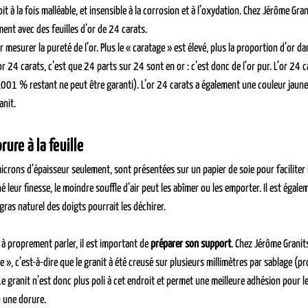
soit à la fois malléable, et insensible à la corrosion et à l’oxydation. Chez Jérôme Gran
ent avec des feuilles d’or de 24 carats.
ur mesurer la pureté de l’or. Plus le « caratage » est élevé, plus la proportion d’or dan
 24 carats, c’est que 24 parts sur 24 sont en or : c’est donc de l’or pur. L’or 24 c
01 % restant ne peut être garanti). L’or 24 carats a également une couleur jaune v
anit.
rure à la feuille
microns d’épaisseur seulement, sont présentées sur un papier de soie pour faciliter
leur finesse, le moindre souffle d’air peut les abîmer ou les emporter. Il est égale
gras naturel des doigts pourrait les déchirer.
 proprement parler, il est important de 
préparer son support
. Chez Jérôme Granit
 », c’est-à-dire que le granit à été creusé sur plusieurs millimètres par sablage (pro
Le granit n’est donc plus poli à cet endroit et permet une meilleure adhésion pour le
u une dorure.