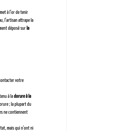
met à l’or de tenir 
au, l’artisan attrape la 
tement déposé sur 
la 
contacter votre 
tenu à la 
dorure à la 
rure ; la plupart du 
les ne contiennent 
at, mais qui n’ont ni 