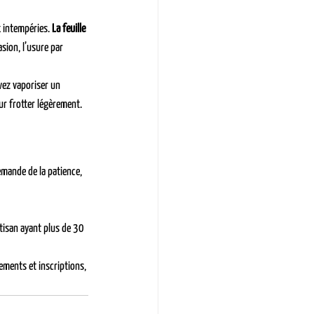
 intempéries. 
La feuille 
asion, l’usure par 
uvez vaporiser un 
ur frotter légèrement.
emande de la patience, 
tisan ayant plus de 30 
ments et inscriptions, 