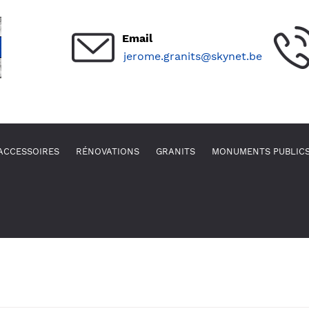
Email
jerome.granits@skynet.be
ACCESSOIRES
RÉNOVATIONS
GRANITS
MONUMENTS PUBLIC