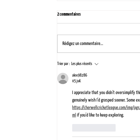
2 commentaires
Rédigez un commentaire...
Comment bien entretenir et nettoyer son
Trier par :
Les plus récents
granit ?
alex98286
05 juil.
I appreciate that you didn't oversimplify th
genuinely wish I'd grasped sooner. Some ex
https://cherwellcricketleague.com/img/pg
ml
 if you'd like to keep exploring.
J'aime
Répondre