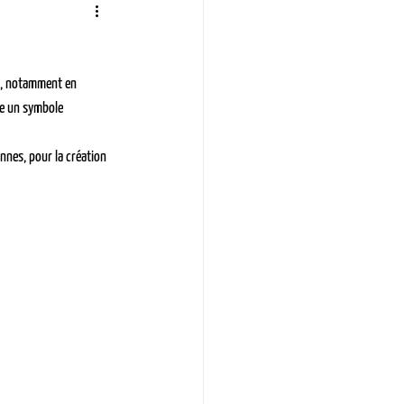
té, notamment en 
me un symbole 
nnes, pour la création 