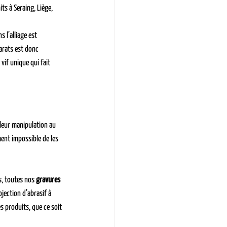
its à Seraing, Liège, 
s l’alliage est 
arats est donc 
if unique qui fait 
 leur manipulation au 
ment impossible de les 
s, toutes nos 
gravures 
jection d’abrasif à 
s produits, que ce soit 