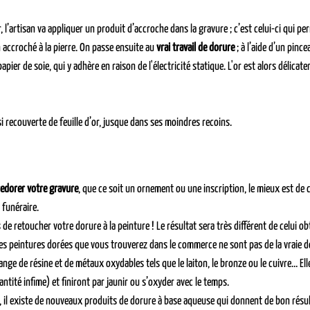
r, l’artisan va appliquer un produit d’accroche dans la gravure ; c’est celui-ci qui per
 accroché à la pierre. On passe ensuite au 
vrai travail de dorure
 ; à l’aide d’un pince
 papier de soie, qui y adhère en raison de l'électricité statique. L'or est alors délica
nsi recouverte de feuille d’or, jusque dans ses moindres recoins.
redorer votre gravure
, que ce soit un ornement ou une inscription, le mieux est de 
 funéraire.
 de retoucher votre dorure à la peinture ! Le résultat sera très différent de celui ob
 les peintures dorées que vous trouverez dans le commerce ne sont pas de la vraie do
lange de résine et de métaux oxydables tels que le laiton, le bronze ou le cuivre… El
ntité infime) et finiront par jaunir ou s’oxyder avec le temps.
 il existe de nouveaux produits de dorure à base aqueuse qui donnent de bon résult