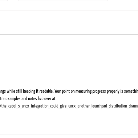
Comment personnaliser un monument
funéraire ?
ings while still keeping it readable. Your point on measuring progress properly is somethin
tra examples and notes live over at 
s/the_cabal_s_uncx_integration_could_give_uncx_another_launchpad_distribution_chann