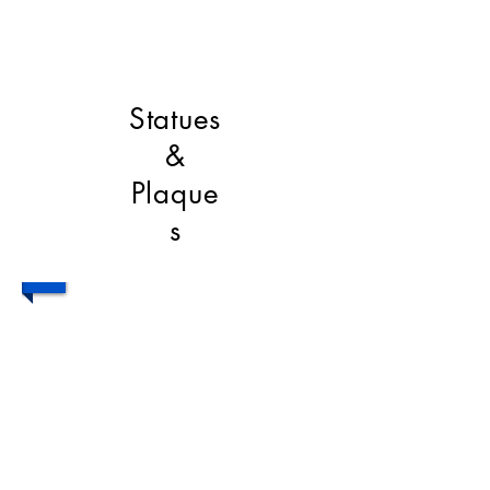
1/7
Statues
&
Plaque
s